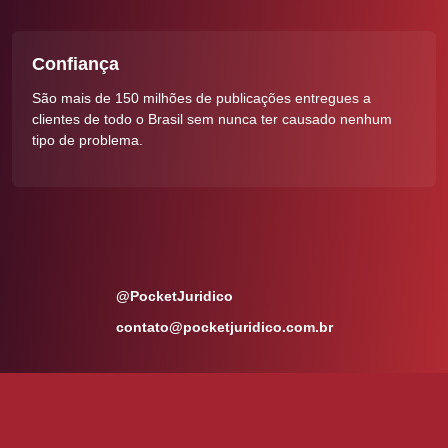
Experiência
Esta nova versão 
lhões de publicações entregues a
nova composição 
 Brasil sem nunca ter causado nenhum
experiência com d
para a área jurídic
@PocketJuridico
contato@pocketjuridico.com.br